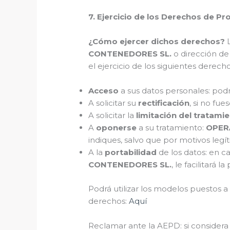
7. Ejercicio de los Derechos de Pr
¿Cómo ejercer dichos derechos?
L
CONTENEDORES SL.
o dirección de
el ejercicio de los siguientes derecho
Acceso
a sus datos personales: podr
A solicitar su
rectificación
, si no fue
A solicitar la
limitación del tratami
A
oponerse
a su tratamiento:
OPER
indiques, salvo que por motivos legí
A la
portabilidad
de los datos: en c
CONTENEDORES SL.
, le facilitará 
Podrá utilizar los modelos puestos a
derechos:
Aquí
Reclamar ante la AEPD: si consider