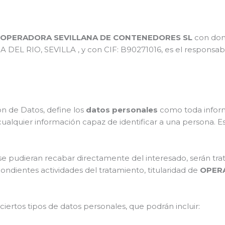
:
OPERADORA SEVILLANA DE CONTENEDORES SL
con do
 DEL RIO, SEVILLA , y con CIF: B90271016
, es el responsa
n de Datos, define los
datos personales
como toda inform
r cualquier información capaz de identificar a una persona. Es
se pudieran recabar directamente del interesado, serán tra
ndientes actividades del tratamiento, titularidad de
OPER
rtos tipos de datos personales, que podrán incluir: