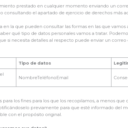
timiento prestado en cualquier momento enviando un corr
 consultando el apartado de ejercicio de derechos más ad
en la que pueden consultar las formas en las que vamos a u
saber qué tipo de datos personales vamos a tratar. Podem
 que si necesita detalles al respecto puede enviar un correo
Tipo de datos
Legit
el
NombreTeléfonoEmail
Consen
atos para los fines para los que los recopilamos, a menos 
otificándoselo previamente para que esté informado del mo
le con el propósito original.