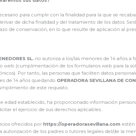
rvaremos sus datos?
esario para cumplir con la finalidad para la que se recaba
ivar de dicha finalidad y del tratamiento de los datos. Será
azo de conservación, en lo que resulte de aplicación al pre
ENEDORES SL.
no autoriza a los/las menores de 14 años a fa
tio web (cumplimentación de los formularios web para la soli
nicos). Por tanto, las personas que faciliten datos persona
res de 14 años quedando
OPERADORA SEVILLANA DE CON
umplimiento de este requisito.
 de edad establecido, ha proporcionado información persona
itar el ejercicio de sus derechos aplicables.
vicios ofrecidos por
https://operadorasevillana.com
estén 
la autorización de los padres o tutores legales del/de la me